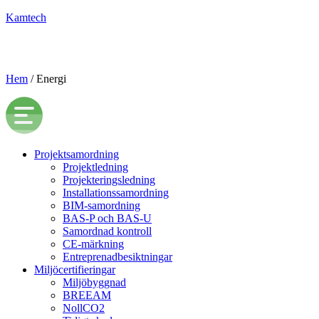
Kamtech
Hem
/
Energi
Projektsamordning
Projektledning
Projekteringsledning
Installationssamordning
BIM-samordning
BAS-P och BAS-U
Samordnad kontroll
CE-märkning
Entreprenadbesiktningar
Miljöcertifieringar
Miljöbyggnad
BREEAM
NollCO2