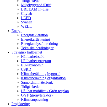
Tidigt skede
Miljöbyggnad iDrift
BREEAM In-Use
Citylab
LEED
Svanen
WELL
Energi
Energideklaration
Energikartläggning
Energianalys / utredning
Tekniska beräkningar
Strategisk hållbarhet
Hållbarhetsstöd
Hållbarhetsprogram
EU-taxonomin
CSRD
Klimatberäkning byggnad
Klimatberäkning organisation
Samordning återbruk
Tidigt skede
Hållbar mobilitet / Grön resplan
GYF (grönytefaktor)
Klimatanpassning
Projektering