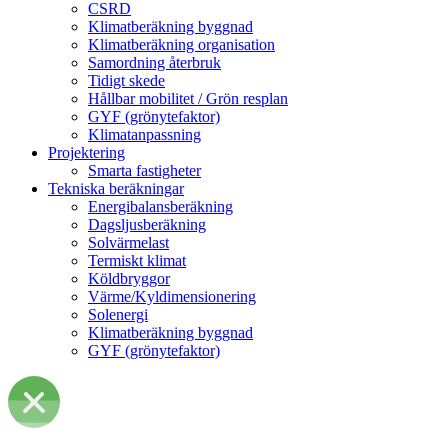
CSRD
Klimatberäkning byggnad
Klimatberäkning organisation
Samordning återbruk
Tidigt skede
Hållbar mobilitet / Grön resplan
GYF (grönytefaktor)
Klimatanpassning
Projektering
Smarta fastigheter
Tekniska beräkningar
Energibalansberäkning
Dagsljusberäkning
Solvärmelast
Termiskt klimat
Köldbryggor
Värme/Kyldimensionering
Solenergi
Klimatberäkning byggnad
GYF (grönytefaktor)