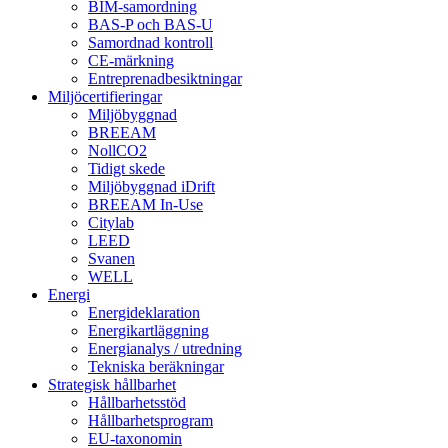
BIM-samordning
BAS-P och BAS-U
Samordnad kontroll
CE-märkning
Entreprenadbesiktningar
Miljöcertifieringar
Miljöbyggnad
BREEAM
NollCO2
Tidigt skede
Miljöbyggnad iDrift
BREEAM In-Use
Citylab
LEED
Svanen
WELL
Energi
Energideklaration
Energikartläggning
Energianalys / utredning
Tekniska beräkningar
Strategisk hållbarhet
Hållbarhetsstöd
Hållbarhetsprogram
EU-taxonomin